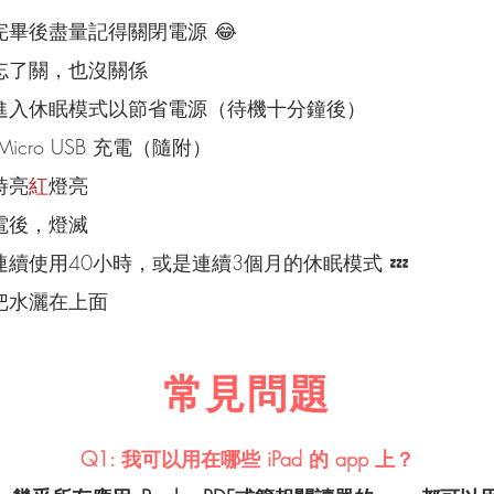
完畢後盡量記得關閉電源 😂
忘了關，也沒關係
進入休眠模式以節省電源（待機十分鐘後）
Micro USB 充電（隨附）
時亮
紅
燈亮
電後，燈滅
連續使用40小時，或是連續3個月的休眠模式 💤
把水灑在上面
常見問題
Q1: 我可以用在哪些 iPad 的 app 上？