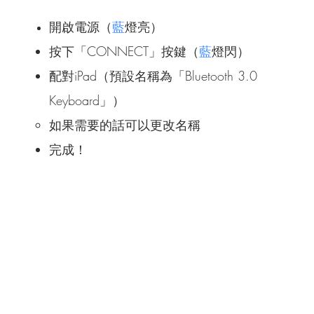
開啟電源（
燈亮）
藍
按下「CONNECT」按鍵
燈閃）
（
藍
配對iPad（預設名稱為「Bluetooth 3.0
Keyboard」）​​
如果需要的話可以更改名稱
完成！