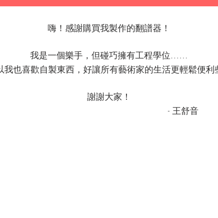
嗨！感謝購買我製作的翻譜器！
我是一個樂手，但碰巧擁有工程學位……
以我也喜歡自製東西，好讓所有藝術家的生活更輕鬆便利些 
謝謝大家！
- 王